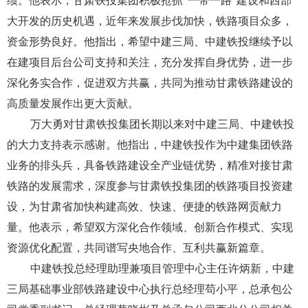
绩。他表示，甘肃铁投集团积极抢抓“一带一路”建设和西部
大开发的历史机遇，近年来发展步伐加快，铁路项目众多，
资金形势良好。他指出，希望中建三局、中建铁投继续予以
在建项目后台公司支持和关注，充分发挥自身优势，进一步
深化务实合作，促进双方共赢，共同为推动甘肃铁路建设的
高质量发展作出更大贡献。
万大勇对甘肃铁投集团长期以来对中建三局、中建铁投
的大力支持表示感谢。他指出，中建铁投作为中建集团铁路
业务的排头兵，具备铁路建设全产业链优势，精准对接甘肃
铁路的发展需求，深度参与甘肃铁投集团的铁路项目投资建
设，为甘肃省加快构建高效、快速、便捷的铁路网贡献力
量。他表示，希望双方深化合作领域、创新合作模式、实现
资源优化配置，共同谱写央地合作、互利共赢新篇章。
中建铁投总经理助理兼项目管理中心主任许炳新，中建
三局基础事业部铁路建设中心执行总经理苟小平，总承包公