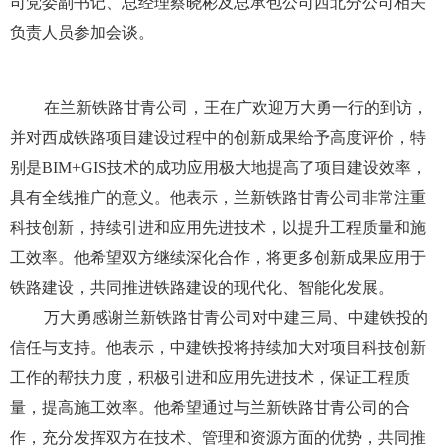
司党委副书记、总经理蔡晓彬及总承包公司西北分公司相关
负责人员参加会谈。
在兰新铁路甘青公司，王在广欢迎万大勇一行的到访，
并对西成铁路项目建设过程中的创新成果给予高度评价，特
别是BIM+GIS技术的成功应用极大地提高了项目建设效率，
具有全线推广的意义。他表示，兰新铁路甘青公司非常注重
科技创新，持续引进和应用先进技术，以提升工程质量和施
工效率。他希望双方继续深化合作，将更多创新成果应用于
铁路建设，共同推进铁路建设的现代化、智能化发展。
万大勇感谢兰新铁路甘青公司对中建三局、中建铁投的
信任与支持。他表示，中建铁投将持续加大对项目科技创新
工作的帮扶力度，积极引进和应用先进技术，保证工程质
量，提高施工效率。他希望通过与兰新铁路甘青公司的合
作，充分发挥双方在技术、管理和资源方面的优势，共同推